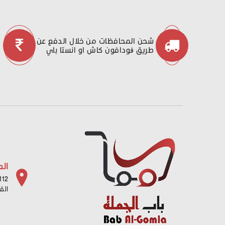
شحن المحافظات من خلال الدفع عن
طريق ڤودافون كاش او انستا باي
الع
112 شارع باب البح
الق