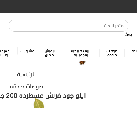
بحث
كة
صوصات
زيوت طبيعية
ياميش
مشروبات
مقرمش
حادقه
وتجميليه
رمضان
وتسا
الرئيسية
صوصات حادقه
ايلو جود فرنش مسطرده 200 جرام . كرتونه