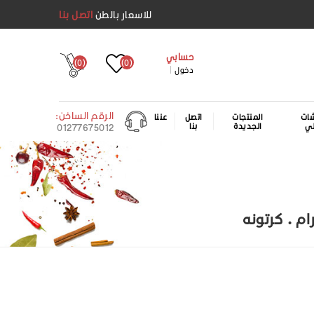
للاسعار بالطن
اتصل بنا
حسابي
(0)
(0)
دخول
الرقم الساخن:
ات
المنتجات
اتصل
عننا
لي
الجديدة
بنا
01277675012