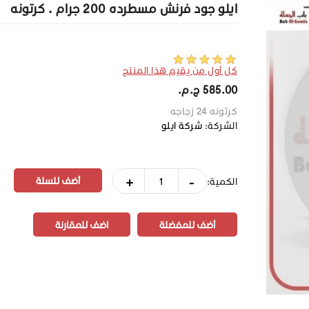
ايلو جود فرنش مسطرده 200 جرام . كرتونه
كل أول من يقيم هذا المنتج
585.00 ج.م.‏
كرتونه 24 زجاجه
الشركة:
شركة ايلو
+
-
الكمية:
أضف للمفضلة
اضف للمقارنة