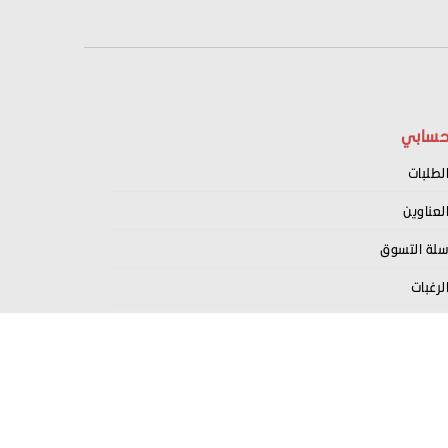
سابي
لطلبات
لعناوين
لة التسوق
لرغبات
سجيل كبائع معنا