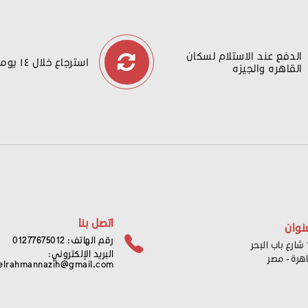
الدفع عند الاستلام لسكان
استرجاع خلال ١٤ يوما
القاهره والجيزه
اتصل بنا
نوان
رقم الهاتف: 01277675012
ر
البريد الإلكتروني:
اهرة - مصر
elrahmannazih@gmail.com