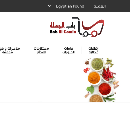
العملة :
إضافات
خامات
مستلزمات
مكسرات و فوا
غذائية
الحلويات
المخابز
مجففة