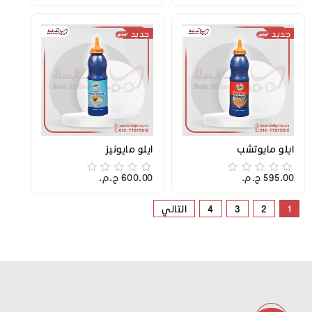
جديد
جديد
ايلو مايوتشب
ايلو مايونيز
595.00 ج.م.‏
600.00 ج.م.‏
1
2
3
4
التالي