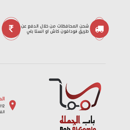
شحن المحافظات من خلال الدفع عن
طريق ڤودافون كاش او انستا باي
الع
112 شارع باب البح
الق