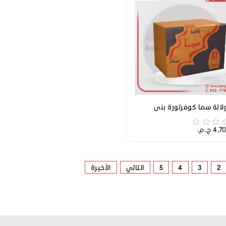
اتة سما كوفرتورة بني
 ج.م.‏
2
3
4
5
التالي
الأخيرة