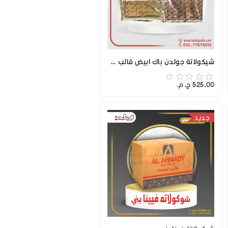
شيكولاتة جولدن باك ابيض قالب 2.5 ك
525.00 ج.م.‏
جديد