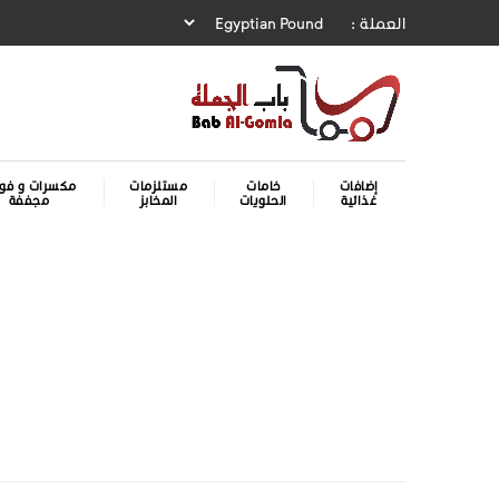
العملة :
إضافات
خامات
مستلزمات
مكسرات و فوا
غذائية
الحلويات
المخابز
مجففة