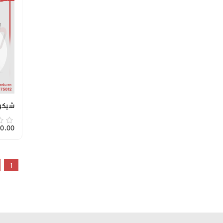
شيكول
4,700.00
1