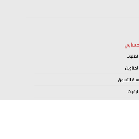
سابي
لطلبات
لعناوين
لة التسوق
لرغبات
سجيل كبائع معنا