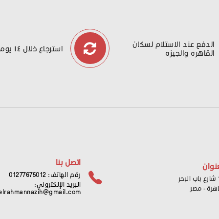
الدفع عند الاستلام لسكان
استرجاع خلال ١٤ يوما
القاهره والجيزه
اتصل بنا
نوان
رقم الهاتف: 01277675012
ر
البريد الإلكتروني:
اهرة - مصر
elrahmannazih@gmail.com