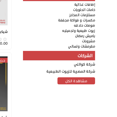
إضافات غذائية
خامات الحلويات
مستلزمات المخابز
مكسرات و فواكة مجففة
صوصات حادقه
زيوت طبيعية وتجميليه
شيكول
ياميش رمضان
مشروبات
5,270.00
مقرمشات وتسالي
الشركات
جدي
شركة كوالتي
شركة المصرية للزيوت الطبيعية
مشاهدة الكل