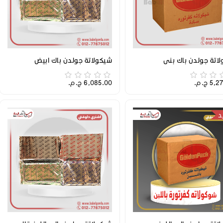
اتة جولدن باك بني
شيكولاتة جولدن باك ابيض
 ج.م.‏
6,085.00 ج.م.‏
د