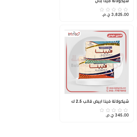
شيكولاتة فينا بني
3,825.00 ج.م.‏
شيكولاتة فينا ابيض قالب 2.5 ك
345.00 ج.م.‏