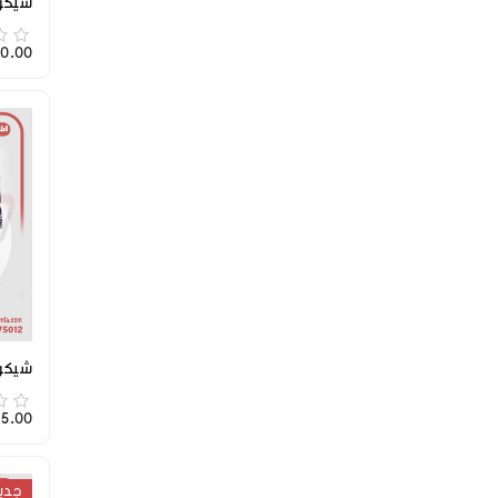
شيكول
,880.00
شيكولا
335.00 ج
جدي