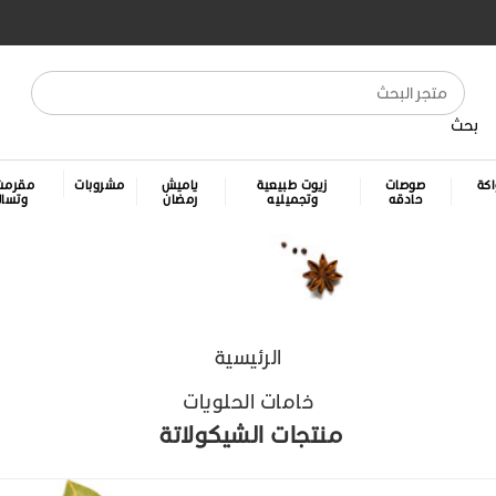
بحث
كة
صوصات
زيوت طبيعية
ياميش
مشروبات
مقرمش
حادقه
وتجميليه
رمضان
وتسا
الرئيسية
خامات الحلويات
منتجات الشيكولاتة