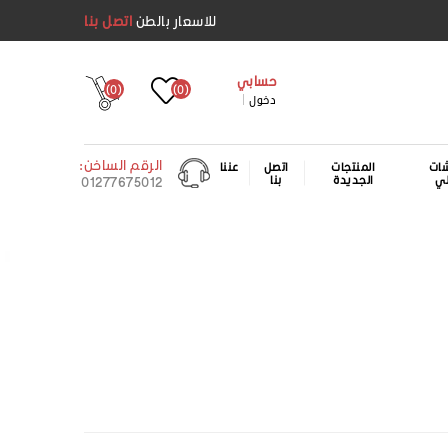
للاسعار بالطن
اتصل بنا
حسابي
(0)
(0)
دخول
الرقم الساخن:
ات
المنتجات
اتصل
عننا
لي
الجديدة
بنا
01277675012