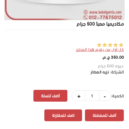
مكاديميا معبأ 500 جرام
كل أول من يقيم هذا المنتج
350.00 ج.م.‏
عبوه 500 جرام
الشركة:
نزيه العطار
+
-
الكمية:
أضف للمفضلة
اضف للمقارنة