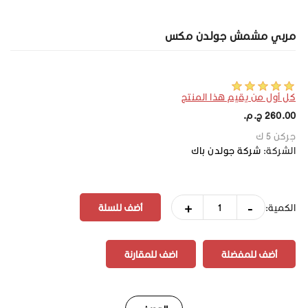
مربي مشمش جولدن مكس
كل أول من يقيم هذا المنتج
260.00 ج.م.‏
جركن 5 ك
الشركة:
شركة جولدن باك
+
-
الكمية:
أضف للمفضلة
اضف للمقارنة