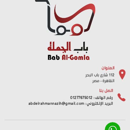
العنوان
112 شارع باب البحر
القاهرة - مصر
اتصل بنا
رقم الهاتف: 01277675012
البريد الإلكتروني:
abdelrahmannazih@gmail.com