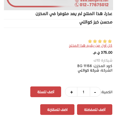
عذرا، هذا المنتج لم يعد متوفرا في المخزن
محسن خبز كوالتي
كل أول من يقيم هذا المنتج
375.00 ج.م.‏
شيكارة 10ك
كود المخزن:
BG 11156
الشركة:
شركة كوالتي
+
-
الكمية:
أضف للمفضلة
اضف للمقارنة