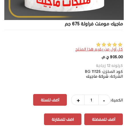
ماجيك مومنت فراولة 675 جم
كل أول من يقيم هذا المنتج
905.00 ج.م.‏
كرتونه 12 زجاجة
كود المخزن:
BG 11125
الشركة:
شركة ماجيك
+
-
الكمية:
أضف للمفضلة
اضف للمقارنة