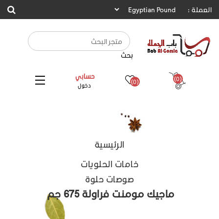
العملة :
بحث
حسابي
(0)
(0)
دخول
الرئيسية
خامات الحلويات
صوصات حلوة
ماجيك مومنت فراولة 675 جم