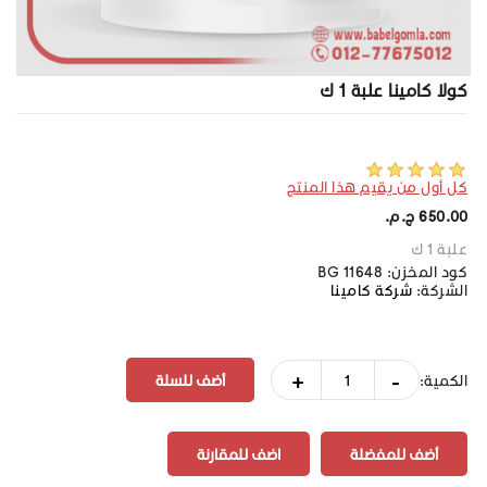
كولا كامينا علبة 1 ك
كل أول من يقيم هذا المنتج
650.00 ج.م.‏
علبة 1 ك
كود المخزن:
BG 11648
الشركة:
شركة كامينا
+
-
الكمية:
أضف للمفضلة
اضف للمقارنة