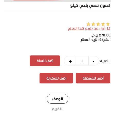
كمون حصي بلدي كيلو
كل أول من يقيم هذا المنتج
270.00 ج.م.‏
الشركة:
نزيه العطار
+
-
الكمية:
أضف للمفضلة
اضف للمقارنة
الوصف
التقييم