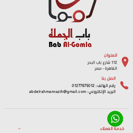
العنوان
112 شارع باب البحر
القاهرة - مصر
اتصل بنا
رقم الهاتف: 01277675012
البريد الإلكتروني:
abdelrahmannazih@gmail.com
خدمة العملاء