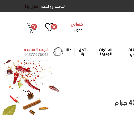
للاسعار بالطن
اتصل بنا
حسابي
(0)
(0)
دخول
الرقم الساخن:
ات
المنتجات
اتصل
عننا
لي
الجديدة
بنا
01277675012