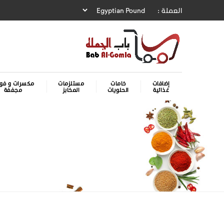
العملة :
إضافات
خامات
مستلزمات
مكسرات و فوا
غذائية
الحلويات
المخابز
مجففة