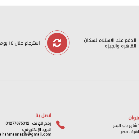
الدفع عند الاستلام لسكان
استرجاع خلال ١٤ يوما
القاهره والجيزه
اتصل بنا
نوان
رقم الهاتف: 01277675012
ر
البريد الإلكتروني:
اهرة - مصر
elrahmannazih@gmail.com