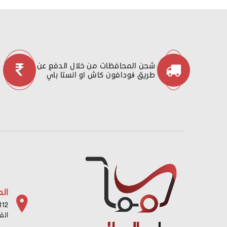
شحن المحافظات من خلال الدفع عن
طريق ڤودافون كاش او انستا باي
الع
112 شارع باب البح
الق