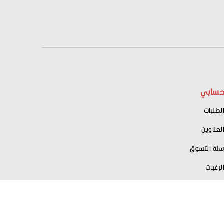
سابي
لطلبات
لعناوين
لة التسوق
لرغبات
سجيل كبائع معنا