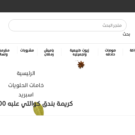
بحث
كة
صوصات
زيوت طبيعية
ياميش
مشروبات
مقرمش
حادقه
وتجميليه
رمضان
وتسا
الرئيسية
خامات الحلويات
اسبريد
كريمة بندق كوالتي علبه 400 جرام