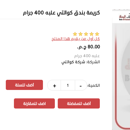
كريمة بندق كوالتي علبه 400 جرام
كل أول من يقيم هذا المنتج
80.00 ج.م.‏
علبه 400 جرام
الشركة:
شركة كوالتي
+
-
الكمية:
أضف للمفضلة
اضف للمقارنة