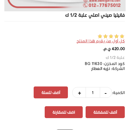
فانيليا صيني اصلي علبة 1/2 ك
كل أول من يقيم هذا المنتج
420.00 ج.م.‏
علبة 1/2 ك
كود المخزن:
BG 11630
الشركة:
نزيه العطار
+
-
الكمية:
أضف للمفضلة
اضف للمقارنة