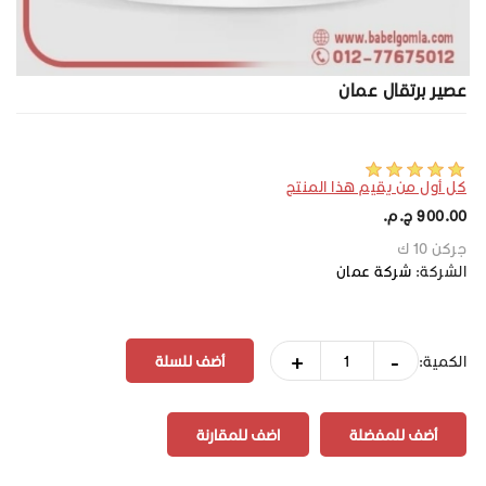
عصير برتقال عمان
كل أول من يقيم هذا المنتج
900.00 ج.م.‏
جركن 10 ك
الشركة:
شركة عمان
+
-
الكمية:
أضف للمفضلة
اضف للمقارنة