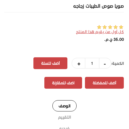
صويا صوص الطيبات زجاجه
كل أول من يقيم هذا المنتج
35.00 ج.م.‏
+
-
الكمية:
أضف للمفضلة
اضف للمقارنة
الوصف
التقييم
فيديو