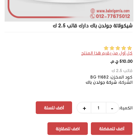
شيكولاتة جولدن باك دارك قالب 2.5 ك
كل أول من يقيم هذا المنتج
510.00 ج.م.‏
قالب 2.5 ك
كود المخزن:
BG 11682
الشركة:
شركة جولدن باك
+
-
الكمية:
أضف للمفضلة
اضف للمقارنة