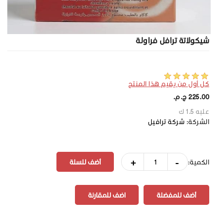
شيكولاتة ترافل فراولة
كل أول من يقيم هذا المنتج
225.00 ج.م.‏
علبه 1.5 ك
الشركة:
شركة ترافيل
+
-
الكمية:
أضف للمفضلة
اضف للمقارنة