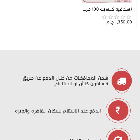
نسكافيه كلاسيك 100 جرام كرتونه
1,350.00 ج.م.‏
شحن المحافظات من خلال الدفع عن طريق
ڤودافون كاش او انستا باي
الدفع عند الاستلام لسكان القاهره والجيزه