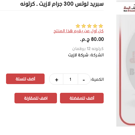
سبريد لوتس 300 جرام لازيت ـ كرتونه
كل أول من يقيم هذا المنتج
80.00 ج.م.‏
كرتونه 12 برطمان
الشركة:
شركة لازيت
+
-
الكمية:
أضف للمفضلة
اضف للمقارنة