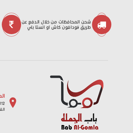
شحن المحافظات من خلال الدفع عن
طريق ڤودافون كاش او انستا باي
الع
112 شارع باب البح
الق