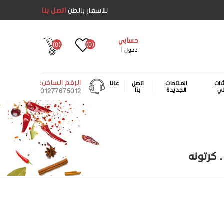
للاسعار بالطن
اتصل بنا
حسابي
(0)
(0)
دخول
الرقم الساخن:
ات
المنتجات
اتصل
عننا
لي
الجديدة
بنا
01277675012