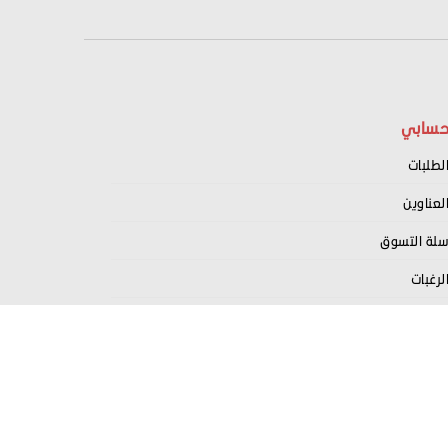
سابي
لطلبات
لعناوين
لة التسوق
لرغبات
سجيل كبائع معنا