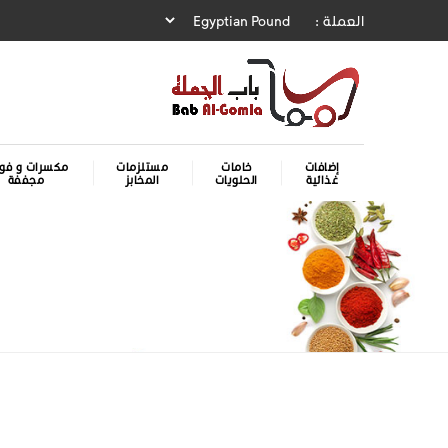
العملة :
إضافات
خامات
مستلزمات
مكسرات و فوا
غذائية
الحلويات
المخابز
مجففة