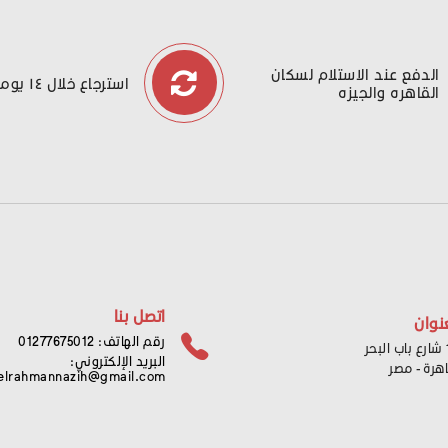
الدفع عند الاستلام لسكان
استرجاع خلال ١٤ يوما
القاهره والجيزه
اتصل بنا
نوان
رقم الهاتف: 01277675012
ر
البريد الإلكتروني:
اهرة - مصر
elrahmannazih@gmail.com