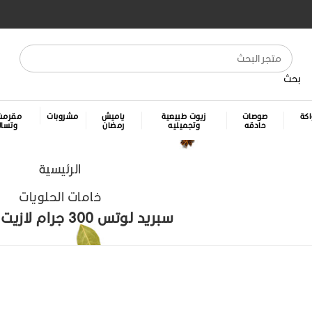
بحث
كة
صوصات
زيوت طبيعية
ياميش
مشروبات
مقرمش
حادقه
وتجميليه
رمضان
وتسا
الرئيسية
خامات الحلويات
سبريد لوتس 300 جرام لازيت ـ كرتونه