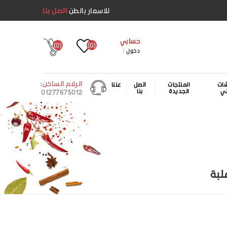
للاسعار بالطن
اتصل بنا
حسابي
(0)
(0)
دخول
الرقم الساخن:
ات
المنتجات
اتصل
عننا
لي
الجديدة
بنا
01277675012