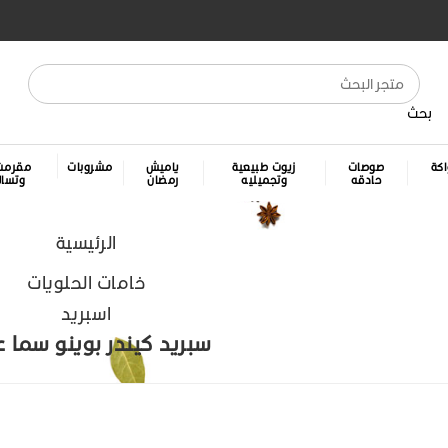
بحث
كة
صوصات
زيوت طبيعية
ياميش
مشروبات
مقرمش
حادقه
وتجميليه
رمضان
وتسا
الرئيسية
خامات الحلويات
اسبريد
سبريد كيندر بوينو سما علبة