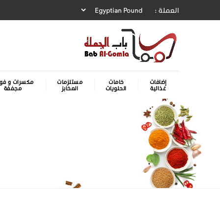
العملة :
إضافات
خامات
مستلزمات
مكسرات و فوا
غذائية
الحلويات
المخابز
مجففة