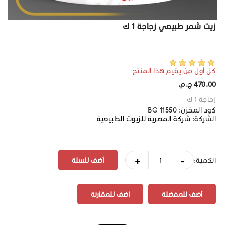
زيت شمر طبيعي زجاجة 1 ك
كل أول من يقيم هذا المنتج
470.00 ج.م.‏
زجاجة 1 ك
كود المخزن:
BG 11550
الشركة:
شركة المصرية للزيوت الطبيعية
+
-
الكمية:
أضف للمفضلة
اضف للمقارنة