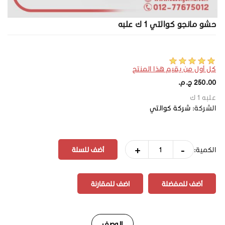
حشو مانجو كوالتي 1 ك علبه
كل أول من يقيم هذا المنتج
250.00 ج.م.‏
علبه 1 ك
الشركة:
شركة كوالتي
+
-
الكمية:
أضف للمفضلة
اضف للمقارنة
الوصف