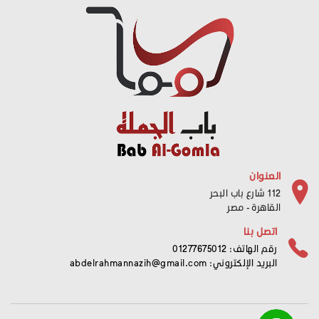
العنوان
112 شارع باب البحر
القاهرة - مصر
اتصل بنا
رقم الهاتف: 01277675012
البريد الإلكتروني:
abdelrahmannazih@gmail.com