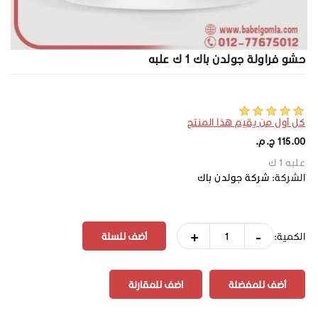
حشو فراولة جولدن باك 1 ك علبه
كل أول من يقيم هذا المنتج
115.00 ج.م.‏
علبه 1 ك
الشركة:
شركة جولدن باك
+
-
الكمية:
أضف للمفضلة
اضف للمقارنة