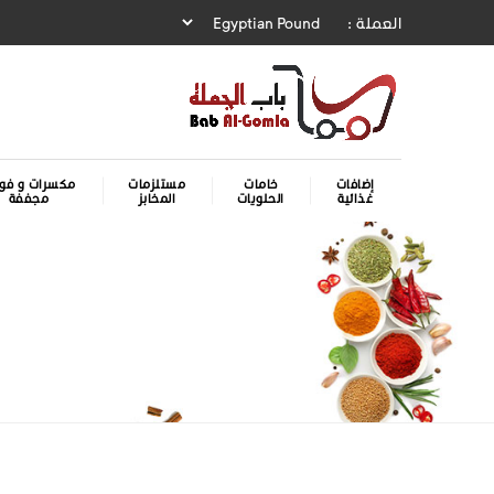
العملة :
إضافات
خامات
مستلزمات
مكسرات و فوا
غذائية
الحلويات
المخابز
مجففة