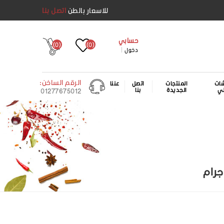
للاسعار بالطن
اتصل بنا
حسابي
(0)
(0)
دخول
الرقم الساخن:
ات
المنتجات
اتصل
عننا
لي
الجديدة
بنا
01277675012