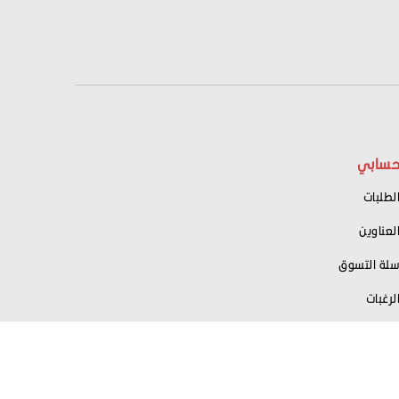
سابي
لطلبات
لعناوين
لة التسوق
لرغبات
سجيل كبائع معنا