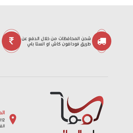
شحن المحافظات من خلال الدفع عن
طريق ڤودافون كاش او انستا باي
الع
112 شارع باب البح
الق