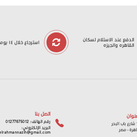
الدفع عند الاستلام لسكان
استرجاع خلال ١٤ يوما
القاهره والجيزه
اتصل بنا
نوان
رقم الهاتف: 01277675012
ر
البريد الإلكتروني:
اهرة - مصر
elrahmannazih@gmail.com