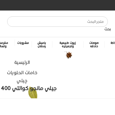
بحث
كة
صوصات
زيوت طبيعية
ياميش
مشروبات
مقرمش
حادقه
وتجميليه
رمضان
وتسا
الرئيسية
خامات الحلويات
چيلي
جيلي مانجو كوالتي 400 جرام