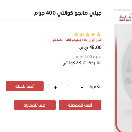
جيلي مانجو كوالتي 400 جرام
كل أول من يقيم هذا المنتج
45.00 ج.م.‏
علبه 400 جرام
الشركة:
شركة كوالتي
+
-
الكمية:
أضف للمفضلة
اضف للمقارنة