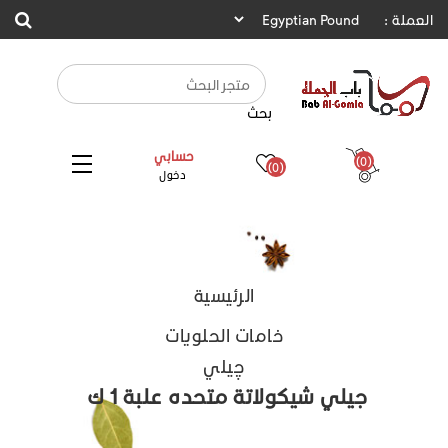
العملة :
بحث
حسابي
(0)
(0)
دخول
الرئيسية
خامات الحلويات
چيلي
جيلي شيكولاتة متحده علبة 1 ك