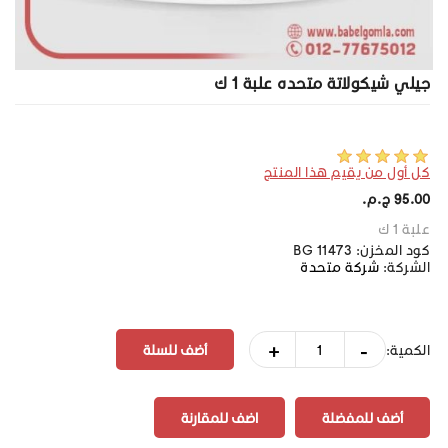
جيلي شيكولاتة متحده علبة 1 ك
كل أول من يقيم هذا المنتج
95.00 ج.م.‏
علبة 1 ك
كود المخزن:
BG 11473
الشركة:
شركة متحدة
+
-
الكمية:
أضف للمفضلة
اضف للمقارنة