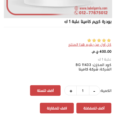
بودرة كريم كامينا علبة 1 ك
كل أول من يقيم هذا المنتج
400.00 ج.م.‏
علبة 1 ك
كود المخزن:
BG 11433
الشركة:
شركة كامينا
+
-
الكمية:
أضف للمفضلة
اضف للمقارنة