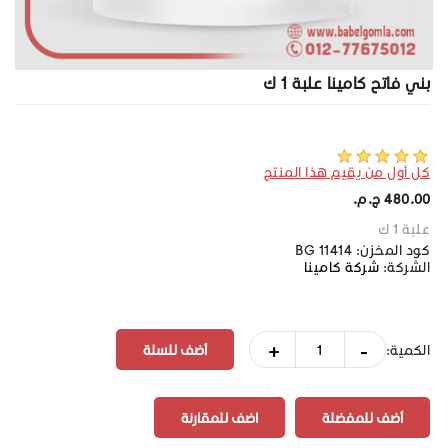
بني فاتح كامينا علبة 1 ك
كل أول من يقيم هذا المنتج
480.00 ج.م.‏
علبة 1 ك
كود المخزن:
BG 11414
الشركة:
شركة كامينا
+
-
الكمية:
أضف للمفضلة
اضف للمقارنة