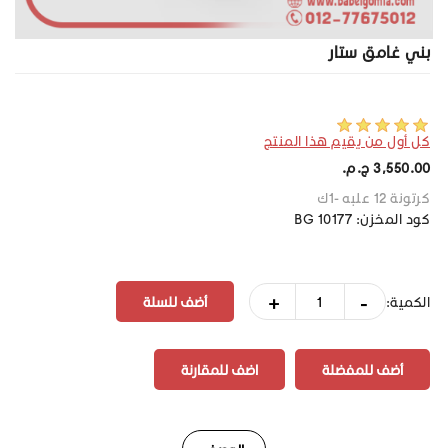
بني غامق ستار
كل أول من يقيم هذا المنتج
3,550.00 ج.م.‏
كرتونة 12 علبه -1ك
كود المخزن:
BG 10177
+
-
الكمية:
أضف للمفضلة
اضف للمقارنة