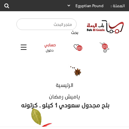
العملة :
بحث
حسابي
(0)
(0)
دخول
الرئيسية
ياميش رمضان
بلح مجدول سعودي 1 كيلو ـ كرتونه