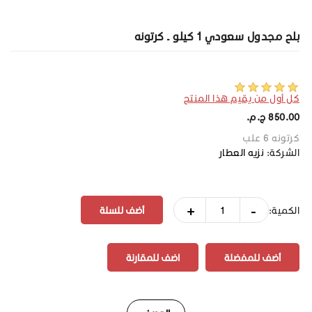
بلح مجدول سعودي 1 كيلو ـ كرتونه
كل أول من يقيم هذا المنتج
850.00 ج.م.‏
كرتونه 6 علب
الشركة:
نزيه العطار
+
-
الكمية:
أضف للمفضلة
اضف للمقارنة