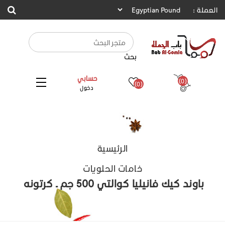
العملة :
بحث
حسابي
(0)
(0)
دخول
الرئيسية
خامات الحلويات
باوند كيك فانيليا كوالتي 500 جم ـ كرتونه