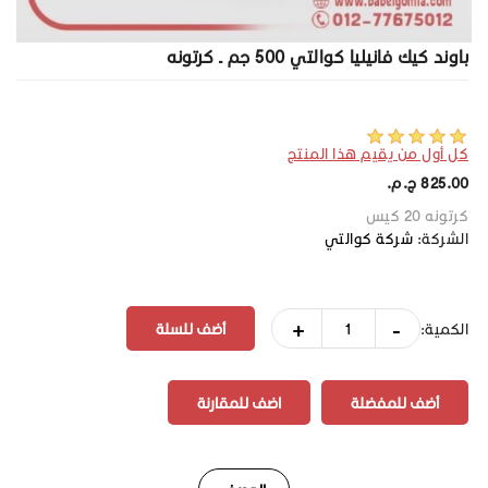
باوند كيك فانيليا كوالتي 500 جم ـ كرتونه
كل أول من يقيم هذا المنتج
825.00 ج.م.‏
كرتونه 20 كيس
الشركة:
شركة كوالتي
+
-
الكمية:
أضف للمفضلة
اضف للمقارنة