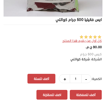
ايس فانيليا 500 جرام كوالتي
كل أول من يقيم هذا المنتج
90.00 ج.م.‏
كيس 500 جرام
الشركة:
شركة كوالتي
+
-
الكمية:
أضف للمفضلة
اضف للمقارنة