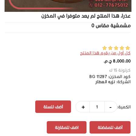
عذرا، هذا المنتج لم يعد متوفرا في المخزن
مشمشية مقاس 0
كل أول من يقيم هذا المنتج
8,000.00 ج.م.‏
كرتونة 15 ك
كود المخزن:
BG 11297
الشركة:
نزيه العطار
+
-
الكمية:
أضف للمفضلة
اضف للمقارنة