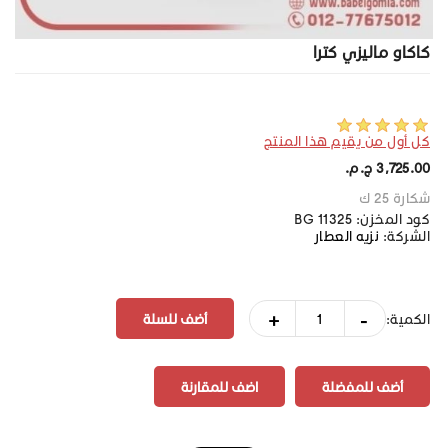
كاكاو ماليزي كترا
كل أول من يقيم هذا المنتج
3,725.00 ج.م.‏
شكارة 25 ك
كود المخزن:
BG 11325
الشركة:
نزيه العطار
+
-
الكمية:
أضف للمفضلة
اضف للمقارنة