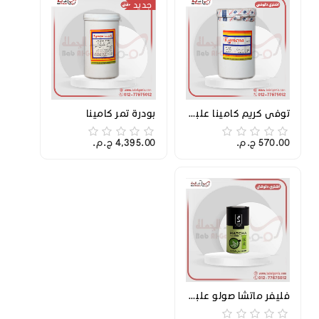
جديد
توفي كريم كامينا علبة 1 ك
بودرة تمر كامينا
570.00 ج.م.‏
4,395.00 ج.م.‏
فليفر ماتشا صولو علبه 1 ك