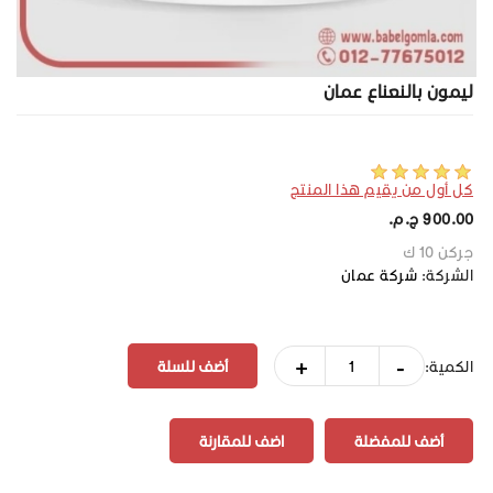
ليمون بالنعناع عمان
كل أول من يقيم هذا المنتج
900.00 ج.م.‏
جركن 10 ك
الشركة:
شركة عمان
+
-
الكمية:
أضف للمفضلة
اضف للمقارنة