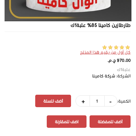
طارطازين كامينا 85% علبة1ك
كل أول من يقيم هذا المنتج
970.00 ج.م.‏
علبة1ك
الشركة:
شركة كامينا
+
-
الكمية:
أضف للمفضلة
اضف للمقارنة