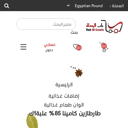
العملة :
بحث
حسابي
(0)
(0)
دخول
الرئيسية
إضافات غذائية
الوان طعام غذائية
طارطازين كامينا 85% علبة1ك