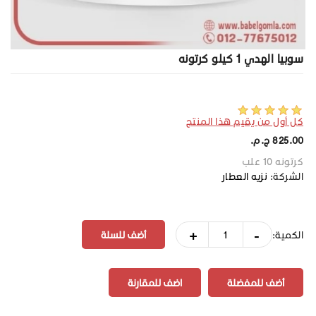
سوبيا الهدي 1 كيلو كرتونه
كل أول من يقيم هذا المنتج
825.00 ج.م.‏
كرتونه 10 علب
الشركة:
نزيه العطار
+
-
الكمية:
أضف للمفضلة
اضف للمقارنة