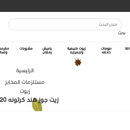
بحث
كة
صوصات
زيوت طبيعية
ياميش
مشروبات
مقرمش
حادقه
وتجميليه
رمضان
وتسا
الرئيسية
مستلزمات المخابز
زيوت
زيت جوز هند كرتونه 20 ك