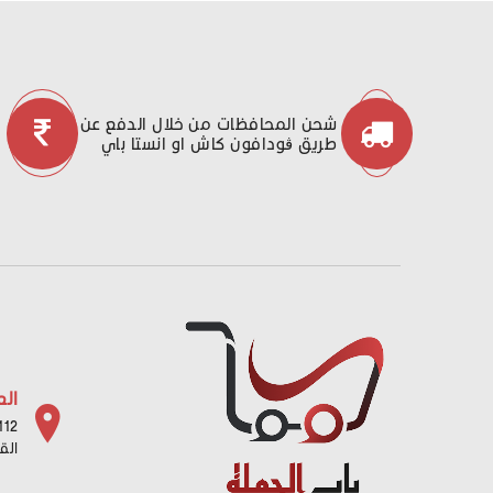
شحن المحافظات من خلال الدفع عن
طريق ڤودافون كاش او انستا باي
الع
112 شارع باب البح
الق